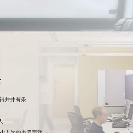
条
得井井有条
人
N 减少人为的重复劳动